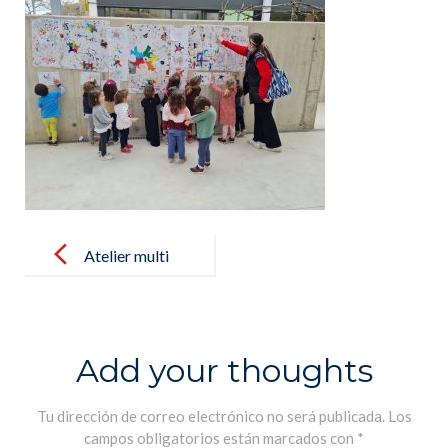
Post
navigation
Atelier multi
activités
pendant les
vacances de
Add your thoughts
Carnaval –
Taller multi
Tu dirección de correo electrónico no será publicada.
Los
campos obligatorios están marcados con
*
actividades