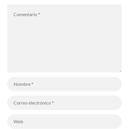
tema del clima
realizado por
los alumnos
de 1 año y de
Terminale