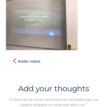
Post
navigation
Atelier réalisé
par les élèves
de 1ère et de
Terminale sur
Add your thoughts
l’enjeu
climatique –
Tu dirección de correo electrónico no será publicada.
Los
campos obligatorios están marcados con
*
Taller sobre el