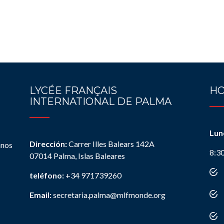
LYCÉE FRANÇAIS
HO
INTERNATIONAL DE PALMA
Lun
Dirección:
Carrer Illes Balears 142A
anos
8:3
07014 Palma, Islas Baleares
teléfono:
+34 971739260
Email:
secretaria.palma@mlfmonde.org