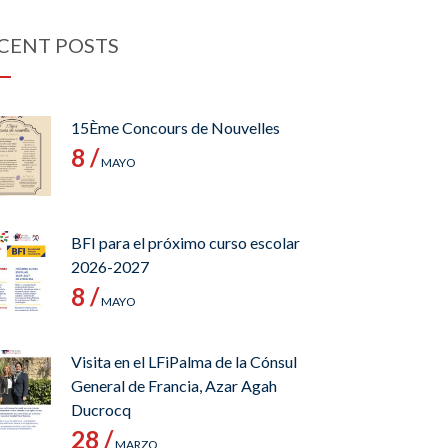
CENT POSTS
15Ème Concours de Nouvelles
8 /
MAYO
BFI para el próximo curso escolar
2026-2027
8 /
MAYO
Visita en el LFiPalma de la Cónsul
General de Francia, Azar Agah
Ducrocq
28 /
MARZO