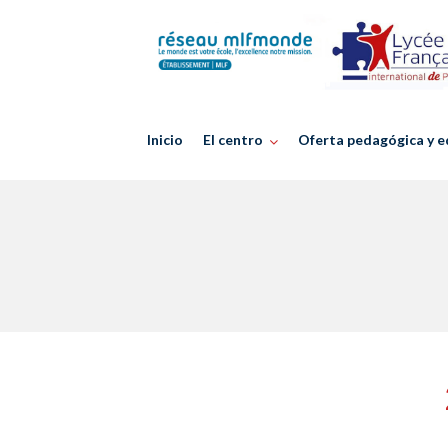
Skip
to
content
Inicio
El centro
Oferta pedagógica y e