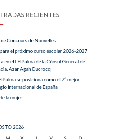
TRADAS RECIENTES
me Concours de Nouvelles
para el próximo curso escolar 2026-2027
ta en el LFiPalma de la Cónsul General de
ncia, Azar Agah Ducrocq
FiPalma se posiciona como el 7º mejor
gio internacional de España
de la mujer
STO 2026
M
X
J
V
S
D