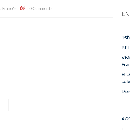
o Francés
0 Comments
EN
15È
BFI 
Visi
Fra
El L
cole
Día 
AGO
L