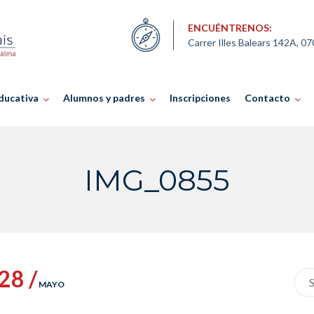
ENCUÉNTRENOS:
Carrer Illes Balears 142A, 0
ducativa
Alumnos y padres
Inscripciones
Contacto
IMG_0855
28 /
Sea
MAYO
for: