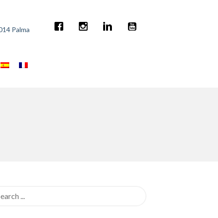
7014 Palma
rch