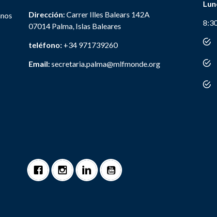
Lun
Dirección:
Carrer Illes Balears 142A
anos
8:3
07014 Palma, Islas Baleares
teléfono:
+34 971739260
Email:
secretaria.palma@mlfmonde.org