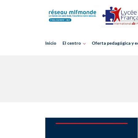
Skip
to
content
Inicio
El centro
Oferta pedagógica y e