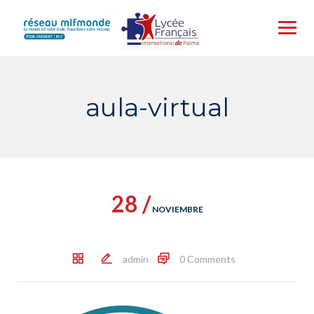
Skip
to
content
aula-virtual
28 /
NOVIEMBRE
admin
0 Comments