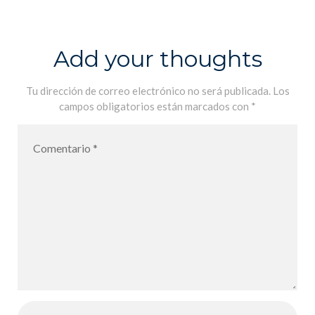
monsieur
Poulet – Adios
monsieur
Add your thoughts
Poulet
Tu dirección de correo electrónico no será publicada.
Los
campos obligatorios están marcados con
*