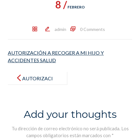
8 /
FEBRERO
admin
0 Comments
AUTORIZACIÓN A RECOGER A MI HIJO Y
ACCIDENTES SALUD
Post
navigation
AUTORIZACI
ÓN A
RECOGER A
MI HIJO Y
Add your thoughts
ACCIDENTE
S SALUD
Tu dirección de correo electrónico no será publicada.
Los
campos obligatorios están marcados con
*