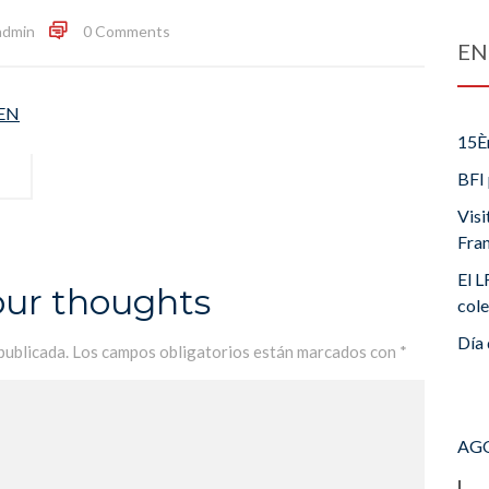
admin
0 Comments
EN
EN
15È
BFI 
Visi
Fra
El L
our thoughts
cole
Día 
publicada.
Los campos obligatorios están marcados con
*
AGO
L