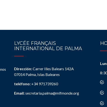
LYCÉE FRANÇAIS
HO
INTERNATIONAL DE PALMA
Lun
Dirección:
Carrer Illes Balears 142A
anos
8:3
07014 Palma, Islas Baleares
teléfono:
+34 971739260
Email:
secretaria.palma@mlfmonde.org