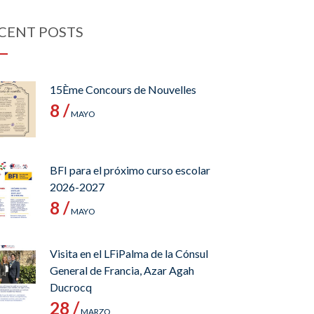
CENT POSTS
15Ème Concours de Nouvelles
8 /
MAYO
BFI para el próximo curso escolar
2026-2027
8 /
MAYO
Visita en el LFiPalma de la Cónsul
General de Francia, Azar Agah
Ducrocq
28 /
MARZO