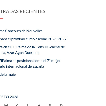
TRADAS RECIENTES
me Concours de Nouvelles
para el próximo curso escolar 2026-2027
ta en el LFiPalma de la Cónsul General de
ncia, Azar Agah Ducrocq
FiPalma se posiciona como el 7º mejor
gio internacional de España
de la mujer
STO 2026
M
X
J
V
S
D