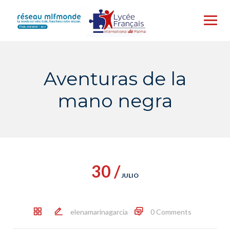
Skip
to
content
Aventuras de la
mano negra
30 /
JULIO
elenamarinagarcia
0 Comments