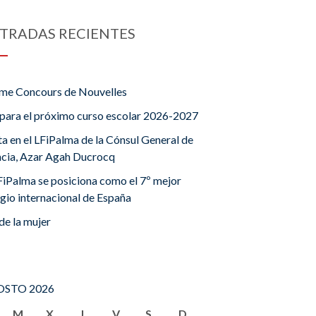
TRADAS RECIENTES
me Concours de Nouvelles
para el próximo curso escolar 2026-2027
ta en el LFiPalma de la Cónsul General de
ncia, Azar Agah Ducrocq
FiPalma se posiciona como el 7º mejor
gio internacional de España
de la mujer
STO 2026
M
X
J
V
S
D