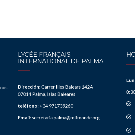
LYCÉE FRANÇAIS
HO
INTERNATIONAL DE PALMA
Lun
Dirección:
Carrer Illes Balears 142A
anos
8:3
07014 Palma, Islas Baleares
teléfono:
+34 971739260
Email:
secretaria.palma@mlfmonde.org