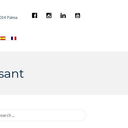
7014 Palma
sant
rch