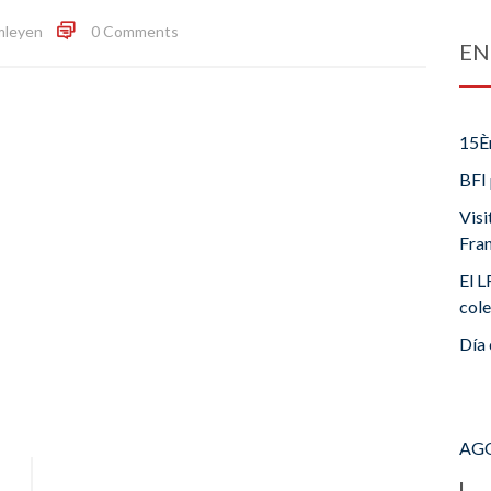
mleyen
0 Comments
EN
15È
BFI 
Visi
Fra
El L
cole
Día 
AGO
L