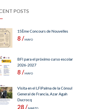
CENT POSTS
15Ème Concours de Nouvelles
8 /
MAYO
BFI para el próximo curso escolar
2026-2027
8 /
MAYO
Visita en el LFiPalma de la Cónsul
General de Francia, Azar Agah
Ducrocq
28 /
MARZO