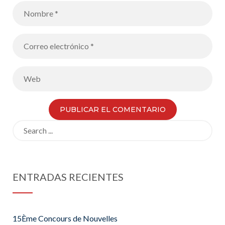
moléculas en
el espacio
mediante una
actividad de
modelización
lúdico-
educativa
Search
for:
ENTRADAS RECIENTES
15Ème Concours de Nouvelles