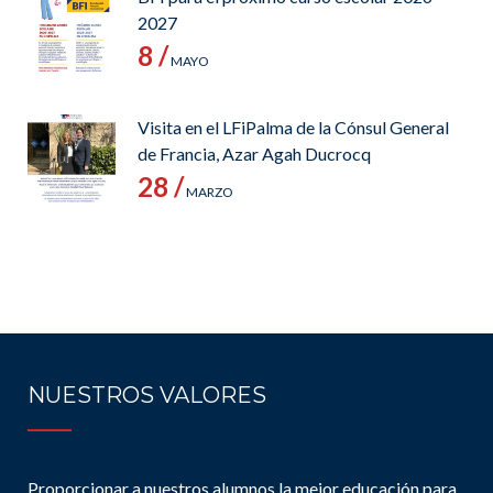
2027
8 /
MAYO
Visita en el LFiPalma de la Cónsul General
de Francia, Azar Agah Ducrocq
28 /
MARZO
NUESTROS VALORES
Proporcionar a nuestros alumnos la mejor educación para