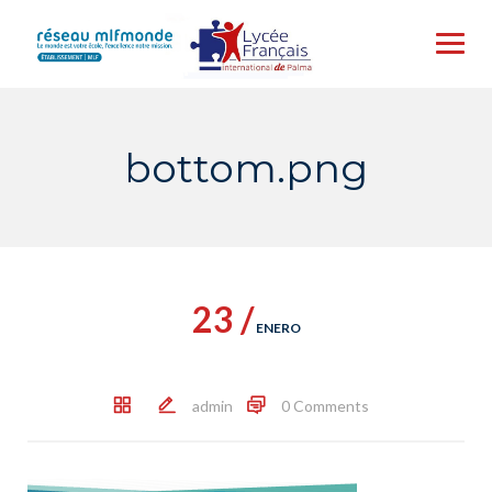
Skip
to
content
bottom.png
23 /
ENERO
admin
0 Comments