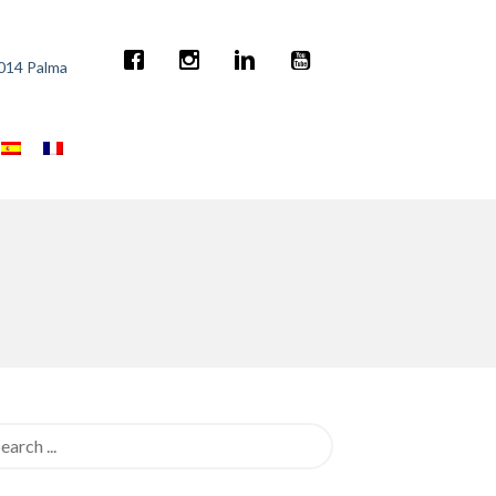
7014 Palma
rch