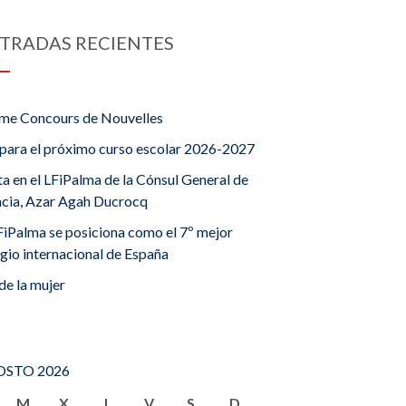
TRADAS RECIENTES
me Concours de Nouvelles
para el próximo curso escolar 2026-2027
ta en el LFiPalma de la Cónsul General de
ncia, Azar Agah Ducrocq
FiPalma se posiciona como el 7º mejor
gio internacional de España
de la mujer
STO 2026
M
X
J
V
S
D