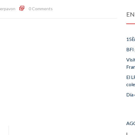
llerpavon
0 Comments
EN
15È
BFI 
Visi
Fra
El L
cole
Día 
AGO
L