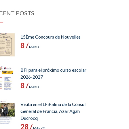
CENT POSTS
15Ème Concours de Nouvelles
8 /
MAYO
BFI para el próximo curso escolar
2026-2027
8 /
MAYO
Visita en el LFiPalma de la Cónsul
General de Francia, Azar Agah
Ducrocq
28 /
MARZO