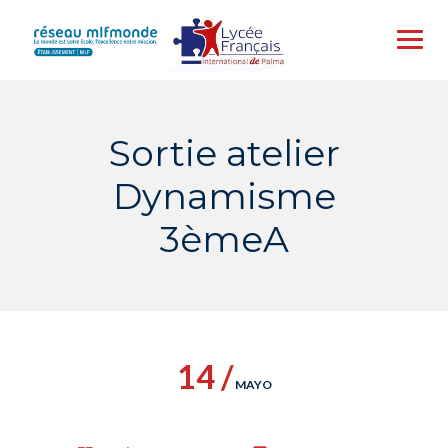
Skip
to
content
Sortie atelier
Dynamisme
3èmeA
14 /
MAYO