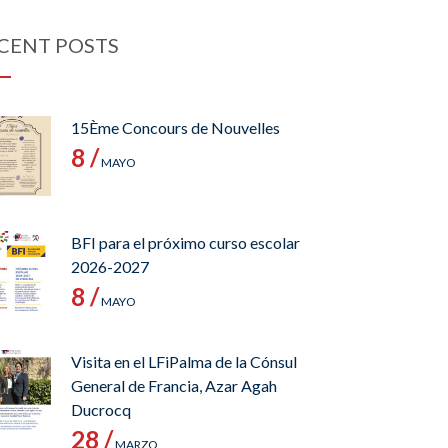
CENT POSTS
15Ème Concours de Nouvelles
8 /
MAYO
BFI para el próximo curso escolar
2026-2027
8 /
MAYO
Visita en el LFiPalma de la Cónsul
General de Francia, Azar Agah
Ducrocq
28 /
MARZO