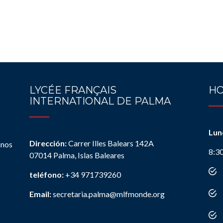
LYCÉE FRANÇAIS
HO
INTERNATIONAL DE PALMA
Lun
Dirección:
Carrer Illes Balears 142A
anos
8:3
07014 Palma, Islas Baleares
teléfono:
+34 971739260
Email:
secretaria.palma@mlfmonde.org