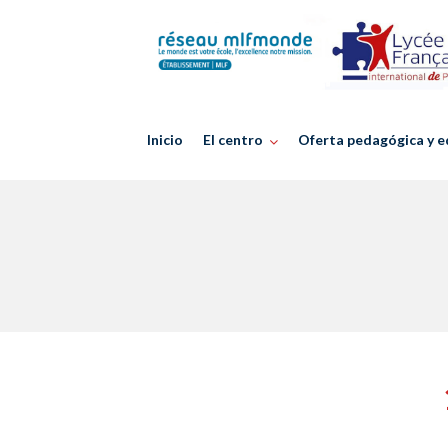
Skip
to
content
Inicio
El centro
Oferta pedagógica y e