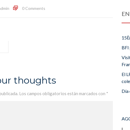
admin
0 Comments
EN
15È
BFI 
Visi
Fra
El L
our thoughts
cole
Día 
publicada.
Los campos obligatorios están marcados con
*
AGO
L