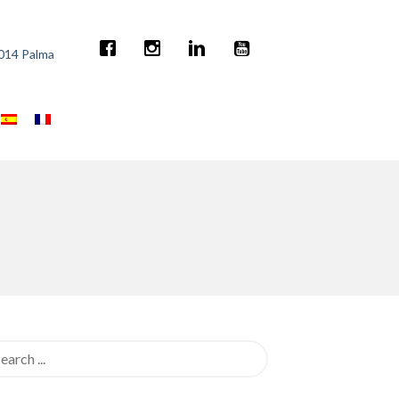
7014 Palma
rch