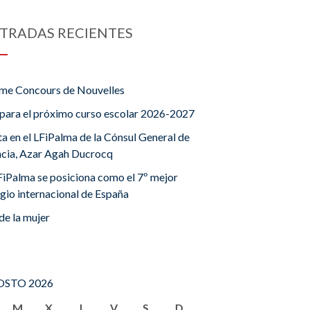
TRADAS RECIENTES
me Concours de Nouvelles
para el próximo curso escolar 2026-2027
ta en el LFiPalma de la Cónsul General de
ncia, Azar Agah Ducrocq
FiPalma se posiciona como el 7º mejor
gio internacional de España
de la mujer
STO 2026
M
X
J
V
S
D