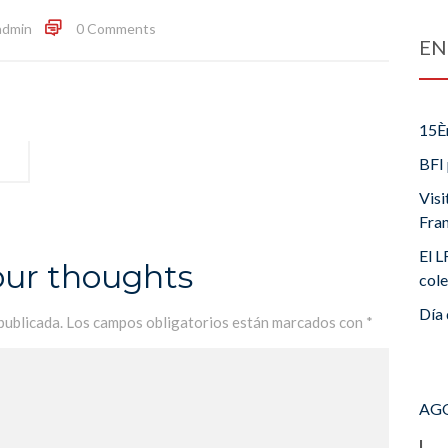
admin
0 Comments
EN
15È
BFI 
Visi
Fra
El L
our thoughts
cole
Día 
publicada.
Los campos obligatorios están marcados con
*
AGO
L