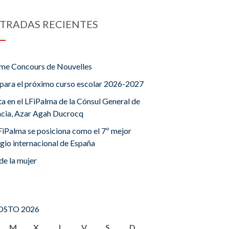
TRADAS RECIENTES
me Concours de Nouvelles
para el próximo curso escolar 2026-2027
ta en el LFiPalma de la Cónsul General de
ncia, Azar Agah Ducrocq
FiPalma se posiciona como el 7º mejor
gio internacional de España
de la mujer
STO 2026
M
X
J
V
S
D