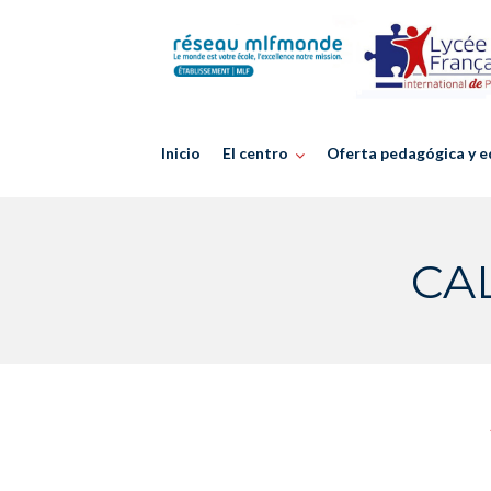
Skip
to
content
Inicio
El centro
Oferta pedagógica y e
CA