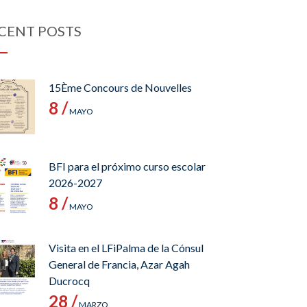
CENT POSTS
15Ème Concours de Nouvelles
8 /
MAYO
BFI para el próximo curso escolar
2026-2027
8 /
MAYO
Visita en el LFiPalma de la Cónsul
General de Francia, Azar Agah
Ducrocq
28 /
MARZO