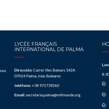
LYCÉE FRANÇAIS
HO
INTERNATIONAL DE PALMA
Lun
Dirección:
Carrer Illes Balears 142A
anos
8:3
07014 Palma, Islas Baleares
teléfono:
+34 971739260
Email:
secretaria.palma@mlfmonde.org