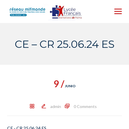
Skip
to
content
CE – CR 25.06.24 ES
9 /
JUNIO
admin
0 Comments
CE - CR 25.06.24 ES