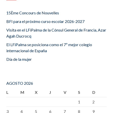
15Ème Concours de Nouvelles
BFI para el próximo curso escolar 2026-2027
Visita en el LFiPalma de la Cónsul General de Francia, Azar
Agah Ducrocq
El LFiPalma se posiciona como el 7º mejor colegio
internacional de España
Día de la mujer
AGOSTO 2026
L
M
X
J
V
S
D
1
2
3
4
5
6
7
8
9