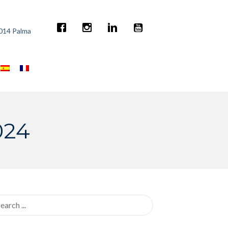
7014 Palma
024
rch