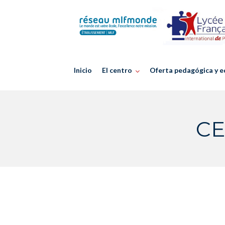
Skip
to
content
Inicio
El centro
Oferta pedagógica y e
CE