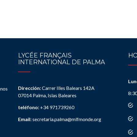
LYCÉE FRANÇAIS
HO
INTERNATIONAL DE PALMA
Lun
Dirección:
Carrer Illes Balears 142A
anos
8:3
07014 Palma, Islas Baleares
teléfono:
+34 971739260
Email:
secretaria.palma@mlfmonde.org