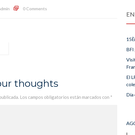
admin
0 Comments
EN
15È
BFI 
Visi
Fra
El L
our thoughts
cole
Día 
publicada.
Los campos obligatorios están marcados con
*
AGO
L