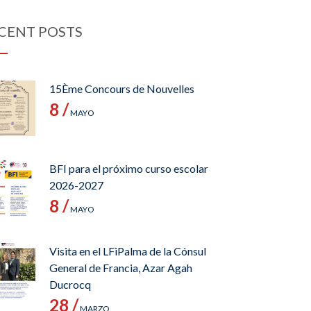
CENT POSTS
15Ème Concours de Nouvelles
8 /
MAYO
BFI para el próximo curso escolar
2026-2027
8 /
MAYO
Visita en el LFiPalma de la Cónsul
General de Francia, Azar Agah
Ducrocq
28 /
MARZO