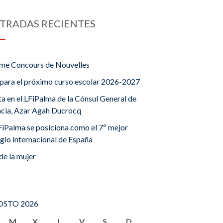
TRADAS RECIENTES
me Concours de Nouvelles
para el próximo curso escolar 2026-2027
ta en el LFiPalma de la Cónsul General de
ncia, Azar Agah Ducrocq
FiPalma se posiciona como el 7º mejor
gio internacional de España
de la mujer
STO 2026
M
X
J
V
S
D