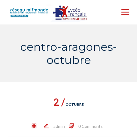
Skip
to
content
centro-aragones-
octubre
2 /
OCTUBRE
admin
0 Comments