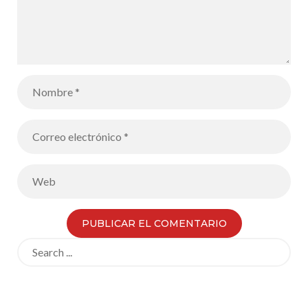
Search
for: