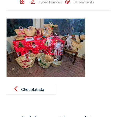
Lyceo Francés
0 Comments
Post
navigation
Chocolatada
del AMPA !!!