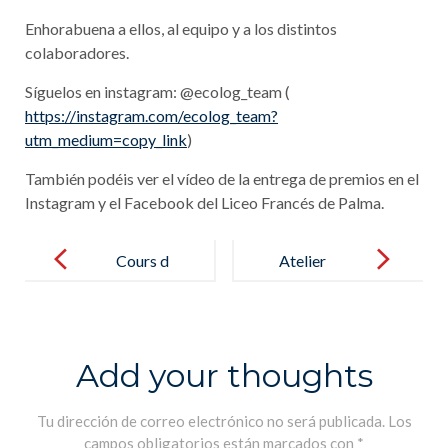
Enhorabuena a ellos, al equipo y a los distintos
colaboradores.
Síguelos en instagram: @ecolog_team (
https://instagram.com/ecolog_team?
utm_medium=copy_link
)
También podéis ver el vídeo de la entrega de premios en el
Instagram y el Facebook del Liceo Francés de Palma.
Post
navigation
Cours d
Atelier
´escalade
d’écriture en
pour les
Braille pour
élèves de CE2
les CE2 avec
Add your thoughts
– Curso de
la ONCE –
escalada para
Taller de
Tu dirección de correo electrónico no será publicada.
Los
campos obligatorios están marcados con
*