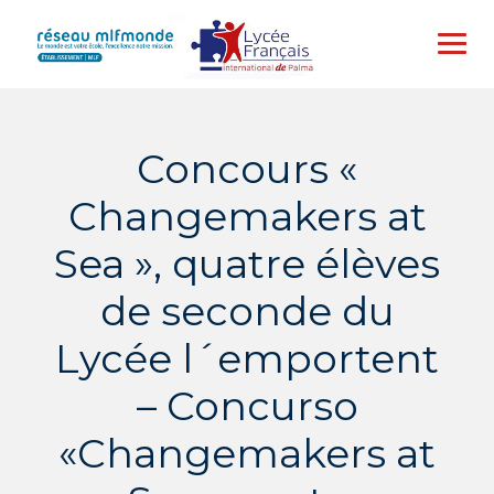
Skip
to
content
Concours «
Changemakers at
Sea », quatre élèves
de seconde du
Lycée l´emportent
– Concurso
«Changemakers at