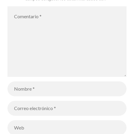
los alumnos
escritura en
de CE2
braille para
alumnos de
CE2 con la
ONCE