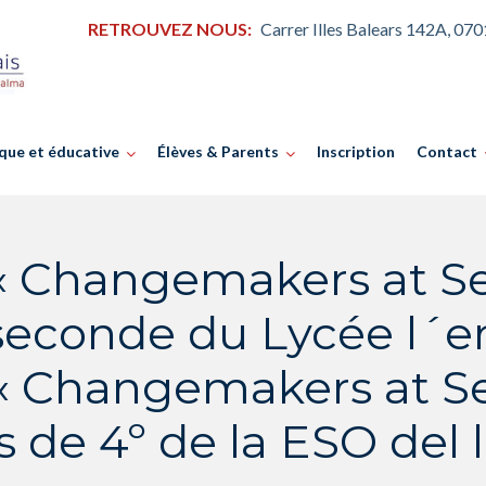
RETROUVEZ NOUS:
Carrer Illes Balears 142A, 07
que et éducative
Élèves & Parents
Inscription
Contact
« Changemakers at Sea
 seconde du Lycée l´e
« Changemakers at Sea
s de 4º de la ESO del 