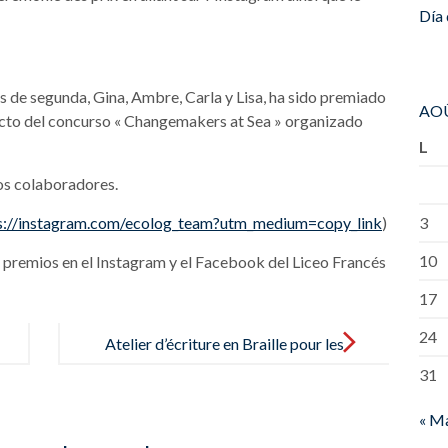
Día 
 de segunda, Gina, Ambre, Carla y Lisa, ha sido premiado
AOÛ
cto del concurso « Changemakers at Sea » organizado
L
tos colaboradores.
s://instagram.com/ecolog_team?utm_medium=copy_link
)
3
10
e premios en el Instagram y el Facebook del Liceo Francés
17
24
Atelier d’écriture en Braille pour les
31
CE2 avec la ONCE – Taller de
escritura en braille para alumnos
« M
de CE2 con la ONCE