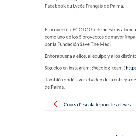
Facebook du Lycée Français de Palma.
El proyecto « ECOLOG » de nuestras alumnas
como uno de los 5 proyectos de mayor impa
por la Fundación Save The Med.
Enhorabuena a ellos, al equipo y a los distin
Síguelos en instagram: @ecolog_team (
http
También podéis ver el vídeo de la entrega d
de Palma.
Post
navigation
Cours d´escalade pour les élèves
de CE2 – Curso de escalada para
los alumnos de CE2