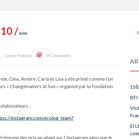
10 /
Sea
JUIN
for:
Lyceo Francés
0 Comments
AR
de, Gina, Ambre, Carla et Lisa a été primé comme l’un
urs « Changemakers at Sea » organisé par la Fondation
15È
BFI 
collaborateurs.
Visi
Fra
tps://instagram.com/ecolog_team?
El L
cole
rémonie des prix en allant sur l´Instagram ainsi que le