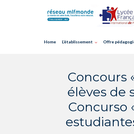
Skip
to
content
Home
L’établissement
Offre pédagogi
Concours 
élèves de
Concurso 
estudiante