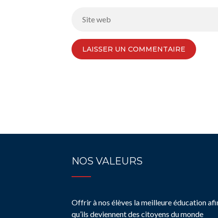
NOS VALEURS
Offrir à nos élèves la meilleure éducation afi
qu’ils deviennent des citoyens du monde