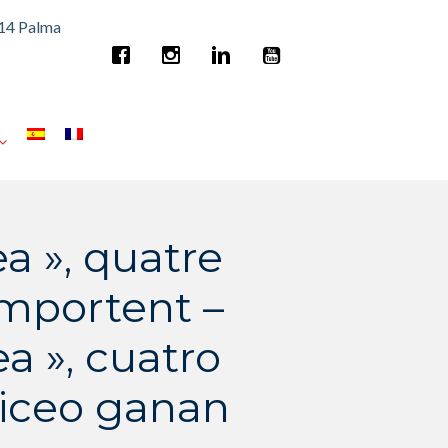
014 Palma
 », quatre
mportent –
 », cuatro
liceo ganan