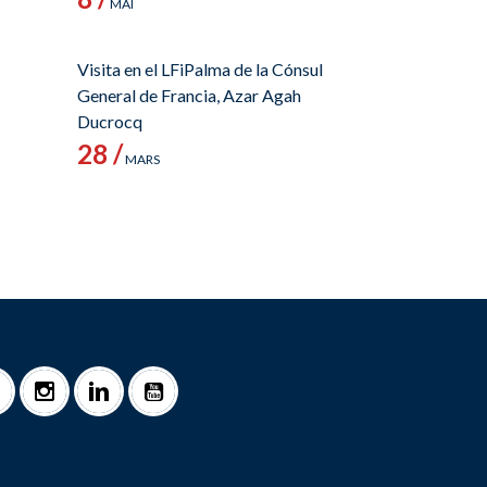
MAI
Visita en el LFiPalma de la Cónsul
General de Francia, Azar Agah
Ducrocq
28 /
MARS