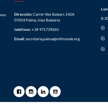
Lun
Dirección:
Carrer Illes Balears 142A
anos
8:3
07014 Palma, Islas Baleares
teléfono:
+34 971739260
Email:
secretaria.palma@mlfmonde.org