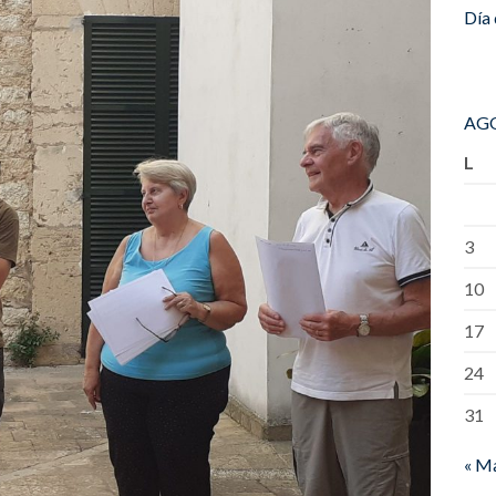
Día 
AGO
L
3
10
17
24
31
« M