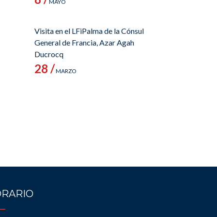
MAYO
Visita en el LFiPalma de la Cónsul
General de Francia, Azar Agah
Ducrocq
28 /
MARZO
RARIO