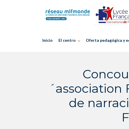
Skip
to
content
Inicio
El centro
Oferta pedagógica y e
Concour
´association 
de narrac
F