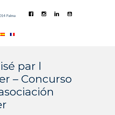
7014 Palma
sé par l
ler – Concurso
asociación
er