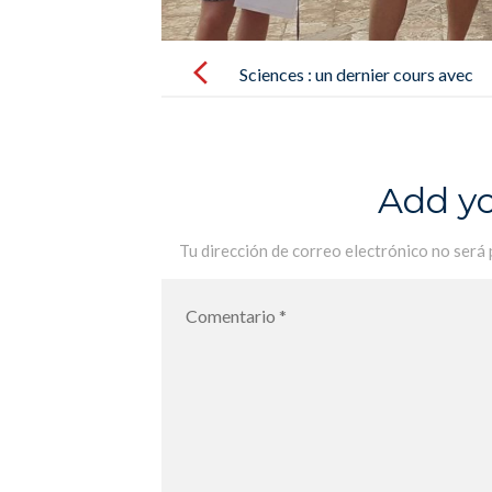
Post
navigation
Sciences : un dernier cours avec
monsieur Poulet – Ciencias : una
última clase con monsieur Poulet
Add y
Tu dirección de correo electrónico no será 