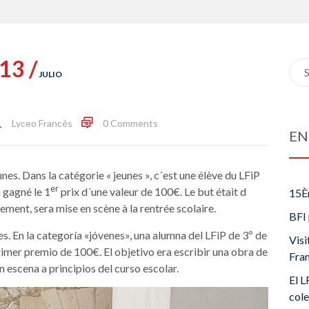
13 /
Sea
JULIO
for:
Lyceo Francés
0 Comments
EN
nes. Dans la catégorie « jeunes », c´est une élève du LFiP
er
 gagné le 1
prix d´une valeur de 100€. Le but était d
15È
ement, sera mise en scène à la rentrée scolaire.
BFI 
s. En la categoría «jóvenes», una alumna del LFiP de 3º de
Visi
primer premio de 100€. El objetivo era escribir una obra de
Fra
escena a principios del curso escolar.
El L
cole