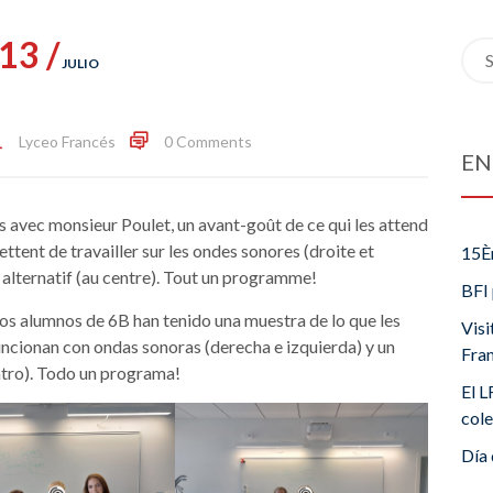
13 /
Sea
JULIO
for:
Lyceo Francés
0 Comments
EN
rs avec monsieur Poulet, un avant-goût de ce qui les attend
ettent de travailler sur les ondes sonores (droite et
15È
 alternatif (au centre). Tout un programme!
BFI 
 los alumnos de 6B han tenido una muestra de lo que les
Visi
funcionan con ondas sonoras (derecha e izquierda) y un
Fra
ntro). Todo un programa!
El L
cole
Día 