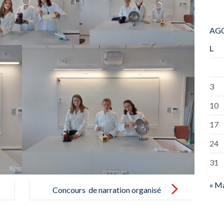
AGO
L
3
10
17
24
31
« M
Concours de narration organisé
par l´association França a la vall de
Sóller – Concurso de narración