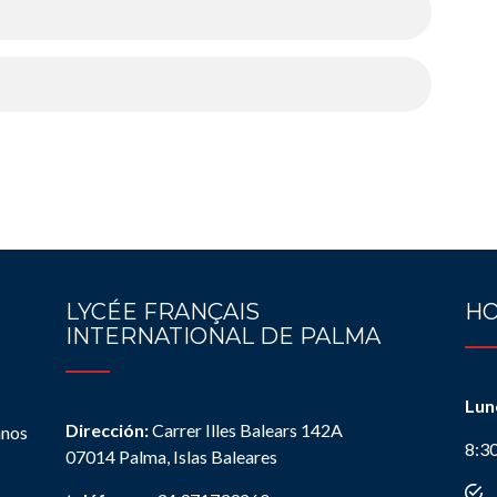
LYCÉE FRANÇAIS
HO
INTERNATIONAL DE PALMA
Lun
Dirección:
Carrer Illes Balears 142A
anos
8:3
07014 Palma, Islas Baleares