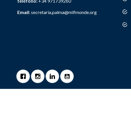
teléfono:
+34 971739260
Email:
secretaria.palma@mlfmonde.org