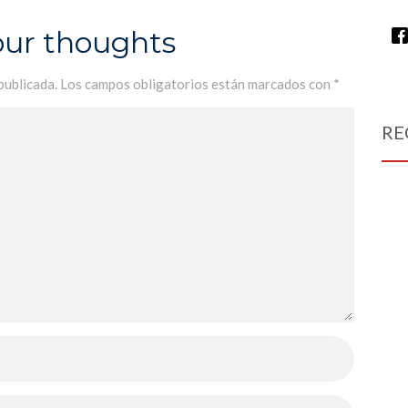
organizado por la asociación
our thoughts
França a la vall de Sóller
publicada.
Los campos obligatorios están marcados con
*
RE