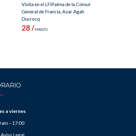
Visita en el LFiPalma de la Cónsul
General de Francia, Azar Agah
Ducrocq
28 /
MARZO
RARIO
es a viernes
0 am – 17:00
Aviso Legal