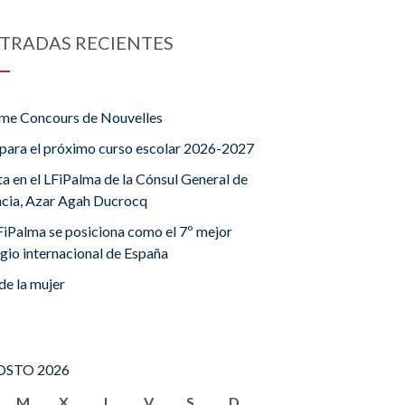
TRADAS RECIENTES
me Concours de Nouvelles
para el próximo curso escolar 2026-2027
ta en el LFiPalma de la Cónsul General de
ncia, Azar Agah Ducrocq
FiPalma se posiciona como el 7º mejor
gio internacional de España
de la mujer
STO 2026
M
X
J
V
S
D