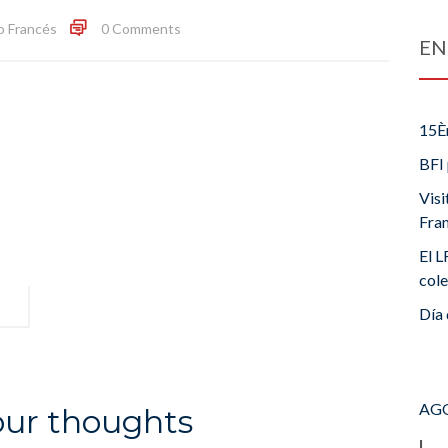
o Francés
0 Comments
EN
15È
BFI 
Visi
Fra
El L
cole
Día 
AGO
our thoughts
L