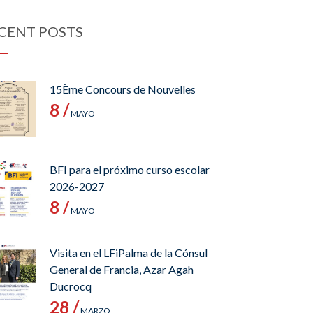
CENT POSTS
15Ème Concours de Nouvelles
8 /
MAYO
BFI para el próximo curso escolar
2026-2027
8 /
MAYO
Visita en el LFiPalma de la Cónsul
General de Francia, Azar Agah
Ducrocq
28 /
MARZO