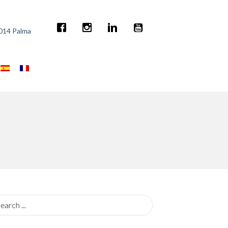
7014 Palma
rch