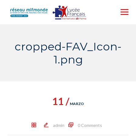
Skip
to
content
cropped-FAV_Icon-
1.png
11 /
MARZO
admin
0 Comments