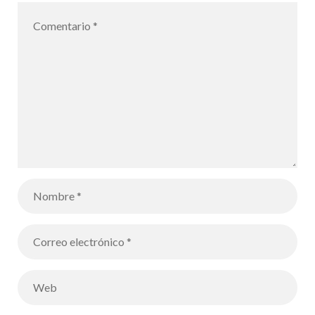
nuestros
alumnos
siguen la
transformació
n