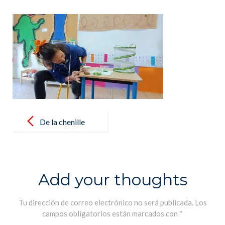
Post
navigation
De la chenille
au papillon,
nos élèves
suivent la
Add your thoughts
transformatio
n – De oruga a
Tu dirección de correo electrónico no será publicada.
Los
campos obligatorios están marcados con
*
mariposa,