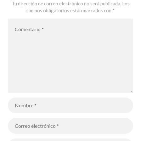
n – De oruga a
Tu dirección de correo electrónico no será publicada.
Los
campos obligatorios están marcados con
*
mariposa,
nuestros
alumnos
siguen la
transformació
n