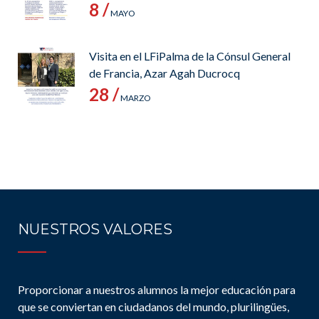
8 /
MAYO
Visita en el LFiPalma de la Cónsul General
de Francia, Azar Agah Ducrocq
28 /
MARZO
NUESTROS VALORES
Proporcionar a nuestros alumnos la mejor educación para
que se conviertan en ciudadanos del mundo, plurilingües,