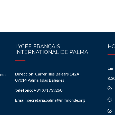
LYCÉE FRANÇAIS
HO
INTERNATIONAL DE PALMA
Lun
Dirección:
Carrer Illes Balears 142A
anos
8:3
07014 Palma, Islas Baleares
teléfono:
+34 971739260
Email:
secretaria.palma@mlfmonde.org