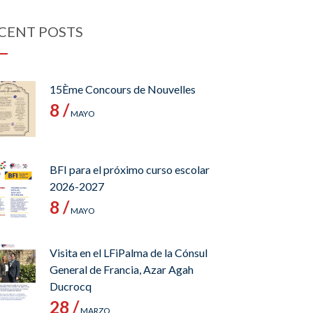
CENT POSTS
15Ème Concours de Nouvelles
8 /
MAYO
BFI para el próximo curso escolar
2026-2027
8 /
MAYO
Visita en el LFiPalma de la Cónsul
General de Francia, Azar Agah
Ducrocq
28 /
MARZO