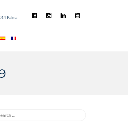
7014 Palma
9
rch