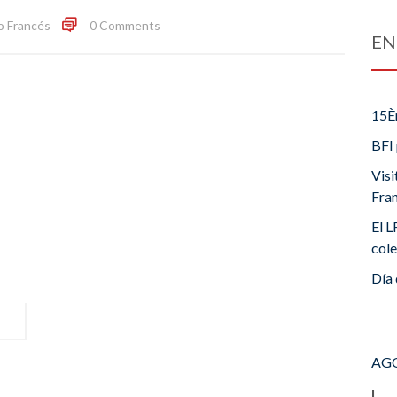
o Francés
0 Comments
EN
15È
BFI 
Visi
Fra
El L
cole
Día 
AGO
L