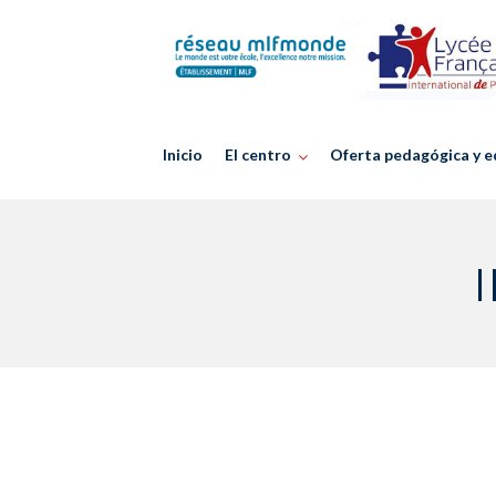
Skip
to
content
Inicio
El centro
Oferta pedagógica y e