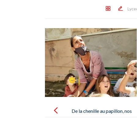
Lyce
Post
navigation
De la chenille au papillon, nos
élèves suivent la transformation –
De oruga a mariposa, nuestros