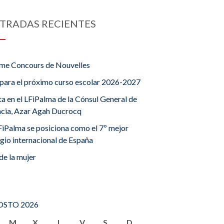
TRADAS RECIENTES
me Concours de Nouvelles
para el próximo curso escolar 2026-2027
ta en el LFiPalma de la Cónsul General de
ncia, Azar Agah Ducrocq
FiPalma se posiciona como el 7º mejor
gio internacional de España
de la mujer
STO 2026
M
X
J
V
S
D