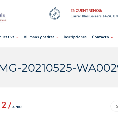
ENCUÉNTRENOS:
Carrer Illes Balears 142A, 0
ducativa
Alumnos y padres
Inscripciones
Contacto
IMG-20210525-WA002
2 /
Sea
JUNIO
for: