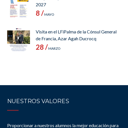
2027
8 /
MAYO
Visita en el LFiPalma de la Cónsul General
de Francia, Azar Agah Ducrocq
28 /
MARZO
NUESTROS VALORES
Proporcionar a nuestros alumnos la mejor educación para