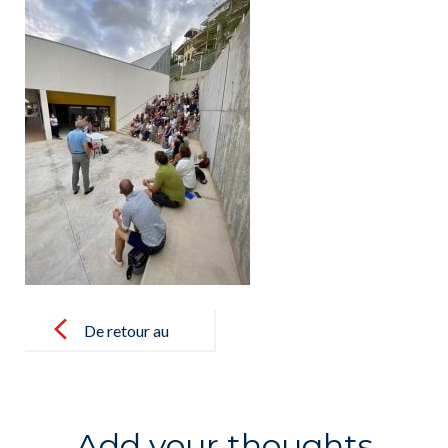
Post
navigation
De retour au
Lycée Français
International
de Palma pour
Add your thoughts