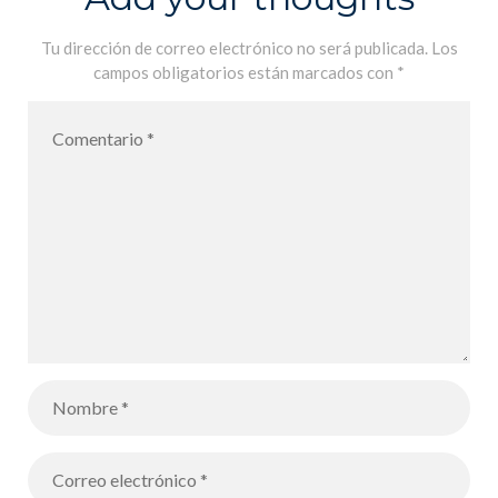
l´année
scolaire 2021-
Tu dirección de correo electrónico no será publicada.
Los
campos obligatorios están marcados con
*
2022 – De
vuelta al Liceo
Francés
International
de Palma para
el año escolar
2021-2022