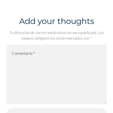
Lycée Français
International
de Palma pour
Add your thoughts
l´année
scolaire 2021-
Tu dirección de correo electrónico no será publicada.
Los
campos obligatorios están marcados con
*
2022 – De
vuelta al Liceo
Francés
International
de Palma para
el año escolar
2021-2022