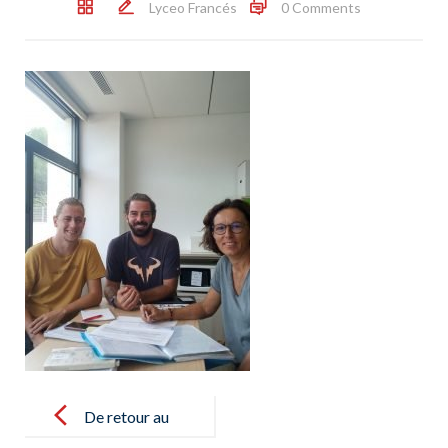
Lyceo Francés
0 Comments
Post
navigation
De retour au