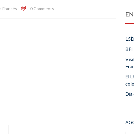
o Francés
0 Comments
EN
15È
BFI 
Visi
Fra
El L
cole
Día 
AGO
L