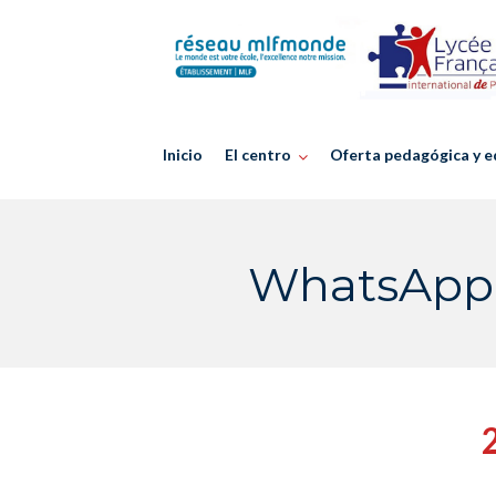
Skip
to
content
Inicio
El centro
Oferta pedagógica y e
WhatsApp I
2