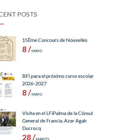
CENT POSTS
15Ème Concours de Nouvelles
8 /
MAYO
BFI para el próximo curso escolar
2026-2027
8 /
MAYO
Visita en el LFiPalma de la Cónsul
General de Francia, Azar Agah
Ducrocq
28 /
MARZO