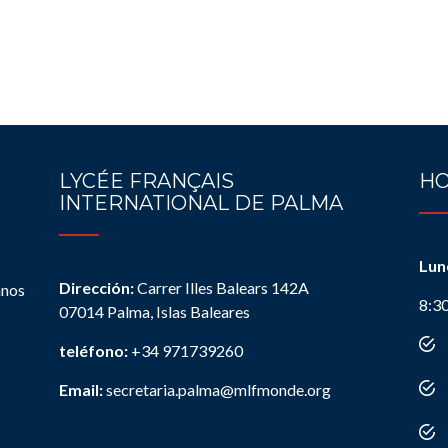
LYCÉE FRANÇAIS
HO
INTERNATIONAL DE PALMA
Lun
Dirección:
Carrer Illes Balears 142A
anos
8:3
07014 Palma, Islas Baleares
teléfono:
+34 971739260
Email:
secretaria.palma@mlfmonde.org