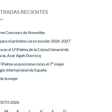
TRADAS RECIENTES
me Concours de Nouvelles
para el próximo curso escolar 2026-2027
ta en el LFiPalma de la Cónsul General de
ncia, Azar Agah Ducrocq
FiPalma se posiciona como el 7º mejor
gio internacional de España
de la mujer
STO 2026
M
X
J
V
S
D