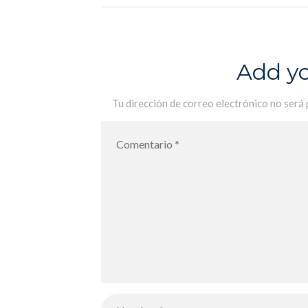
International de Palma pour l
´année scolaire 2021-2022 – De
vuelta al Liceo Francés
Add y
International de Palma para el año
escolar 2021-2022
Tu dirección de correo electrónico no será 