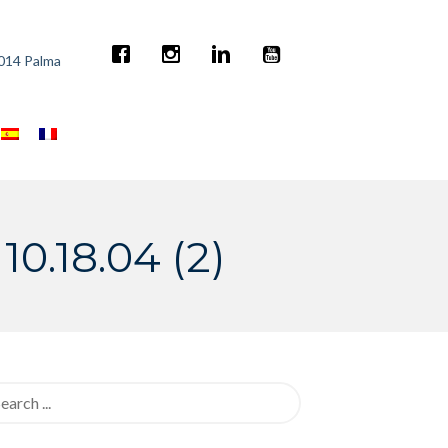
7014 Palma
0.18.04 (2)
rch