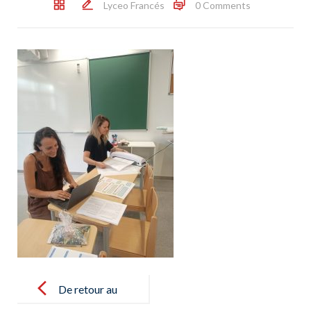
Lyceo Francés
0 Comments
Post
navigation
De retour au