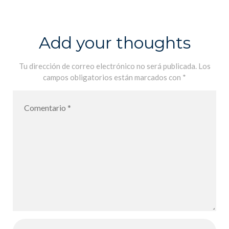
Lycée Français
International
de Palma pour
Add your thoughts
l´année
scolaire 2021-
Tu dirección de correo electrónico no será publicada.
Los
campos obligatorios están marcados con
*
2022 – De
vuelta al Liceo
Francés
International
de Palma para
el año escolar
2021-2022