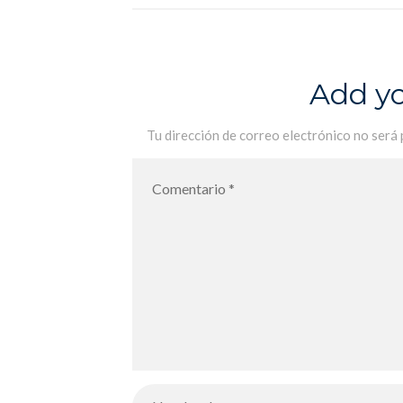
International de Palma pour l
´année scolaire 2021-2022 – De
vuelta al Liceo Francés
Add y
International de Palma para el año
escolar 2021-2022
Tu dirección de correo electrónico no será 