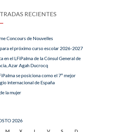
TRADAS RECIENTES
me Concours de Nouvelles
para el próximo curso escolar 2026-2027
ta en el LFiPalma de la Cónsul General de
ncia, Azar Agah Ducrocq
FiPalma se posiciona como el 7º mejor
gio internacional de España
de la mujer
STO 2026
M
X
J
V
S
D