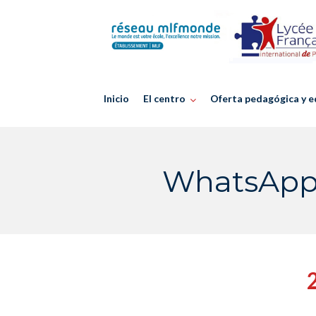
Skip
to
content
Inicio
El centro
Oferta pedagógica y e
WhatsApp I
2