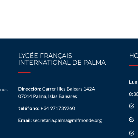
LYCÉE FRANÇAIS
HO
INTERNATIONAL DE PALMA
Lun
Dirección:
Carrer Illes Balears 142A
anos
8:3
07014 Palma, Islas Baleares
teléfono:
+34 971739260
Email:
secretaria.palma@mlfmonde.org