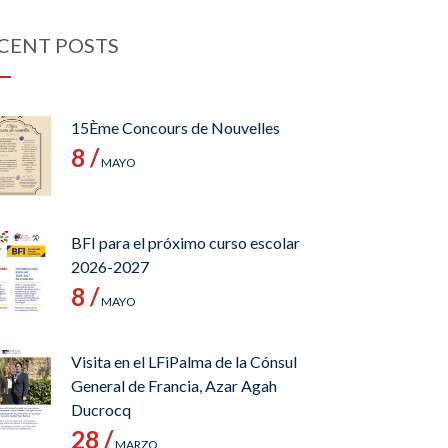
CENT POSTS
15Ème Concours de Nouvelles
8 /
MAYO
BFI para el próximo curso escolar
2026-2027
8 /
MAYO
Visita en el LFiPalma de la Cónsul
General de Francia, Azar Agah
Ducrocq
28 /
MARZO