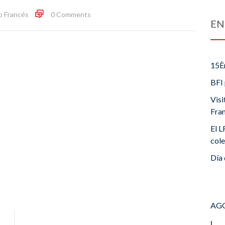
o Francés
0 Comments
EN
15È
BFI 
Visi
Fra
El L
cole
Día 
AGO
L