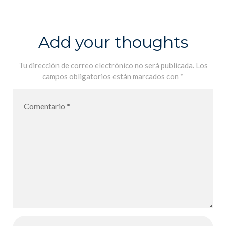
Lycée Français
International
de Palma pour
Add your thoughts
l´année
scolaire 2021-
Tu dirección de correo electrónico no será publicada.
Los
campos obligatorios están marcados con
*
2022 – De
vuelta al Liceo
Francés
International
de Palma para
el año escolar
2021-2022