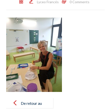
Lyceo Francés
0 Comments
Post
navigation
De retour au