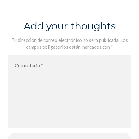
Lycée Français
International
de Palma pour
Add your thoughts
l´année
scolaire 2021-
Tu dirección de correo electrónico no será publicada.
Los
campos obligatorios están marcados con
*
2022 – De
vuelta al Liceo
Francés
International
de Palma para
el año escolar
2021-2022