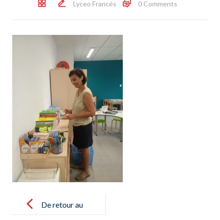
Lyceo Francés
0 Comments
Post
navigation
De retour au