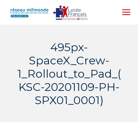
Skip
to
content
495px-
SpaceX_Crew-
1_Rollout_to_Pad_(
KSC-20201109-PH-
SPX01_0001)