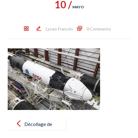
10 /
MAYO
Lyceo Francés
0 Comments
Post
navigation
Décollage de
la fusée Crew