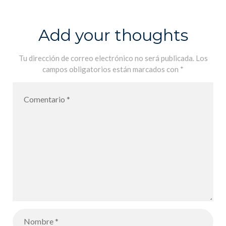
Dragon –
Despega del
Add your thoughts
cohete Crew
Dragon –
Tu dirección de correo electrónico no será publicada.
Los
campos obligatorios están marcados con
*
23/04/2021