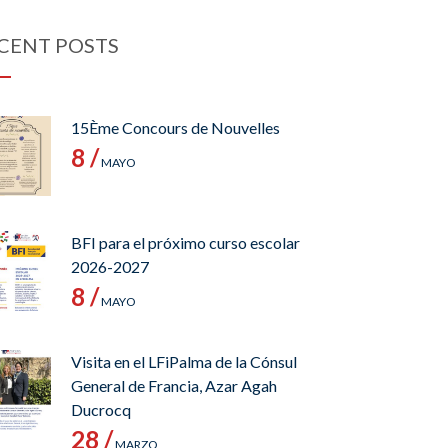
CENT POSTS
15Ème Concours de Nouvelles
8 /
MAYO
BFI para el próximo curso escolar
2026-2027
8 /
MAYO
Visita en el LFiPalma de la Cónsul
General de Francia, Azar Agah
Ducrocq
28 /
MARZO