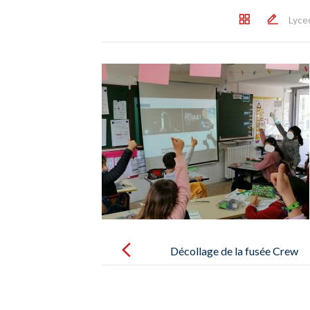
Lyce
Post
navigation
Décollage de la fusée Crew
Dragon – Despega del cohete
Crew Dragon – 23/04/2021