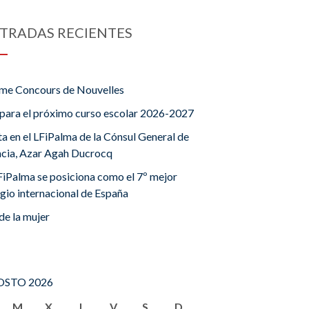
TRADAS RECIENTES
me Concours de Nouvelles
para el próximo curso escolar 2026-2027
ta en el LFiPalma de la Cónsul General de
ncia, Azar Agah Ducrocq
FiPalma se posiciona como el 7º mejor
gio internacional de España
de la mujer
STO 2026
M
X
J
V
S
D