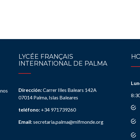
LYCÉE FRANÇAIS
HO
INTERNATIONAL DE PALMA
Lun
Dirección:
Carrer Illes Balears 142A
anos
8:3
07014 Palma, Islas Baleares
teléfono:
+34 971739260
Email:
secretaria.palma@mlfmonde.org