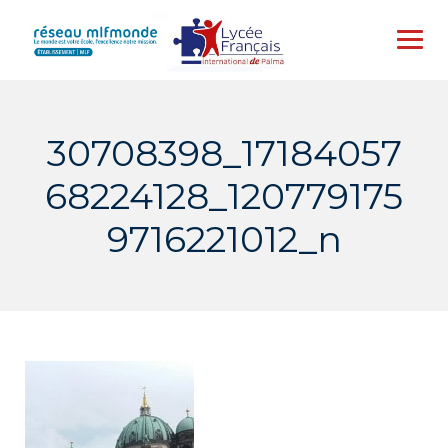
Skip
to
content
30708398_17184057
68224128_120779175
9716221012_n