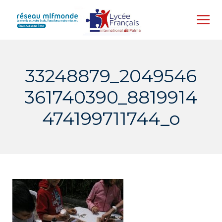
Skip
to
content
33248879_2049546
361740390_8819914
474199711744_o