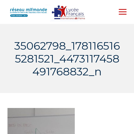
Skip
to
content
35062798_178116516
5281521_4473117458
491768832_n