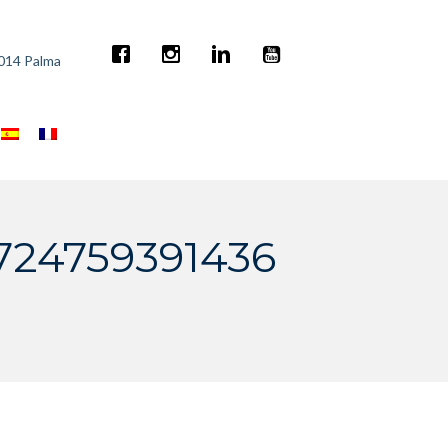
7014 Palma
724759391436