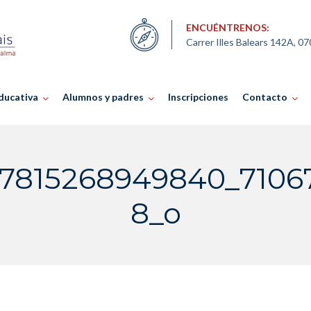
ENCUÉNTRENOS:
Carrer Illes Balears 142A, 0
ducativa
Alumnos y padres
Inscripciones
Contacto
77815268949840_7106
8_o