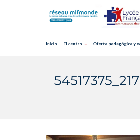
Skip
to
content
Inicio
El centro
Oferta pedagógica y e
54517375_21