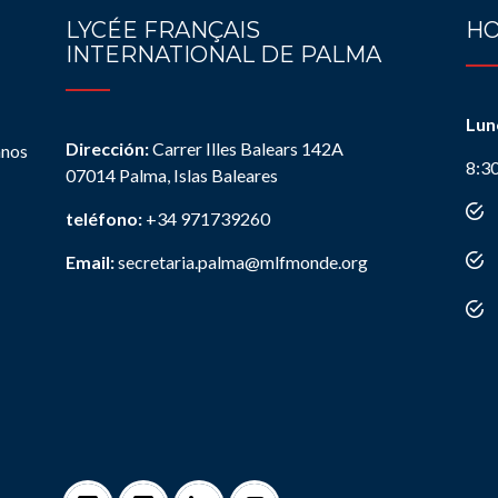
LYCÉE FRANÇAIS
HO
INTERNATIONAL DE PALMA
Lun
Dirección:
Carrer Illes Balears 142A
anos
8:3
07014 Palma, Islas Baleares
teléfono:
+34 971739260
Email:
secretaria.palma@mlfmonde.org