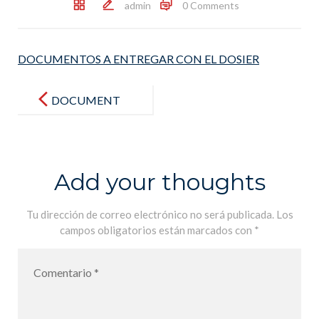
admin
0 Comments
DOCUMENTOS A ENTREGAR CON EL DOSIER
Post
navigation
DOCUMENT
OS A
ENTREGAR
CON EL
Add your thoughts
DOSIER
Tu dirección de correo electrónico no será publicada.
Los
campos obligatorios están marcados con
*