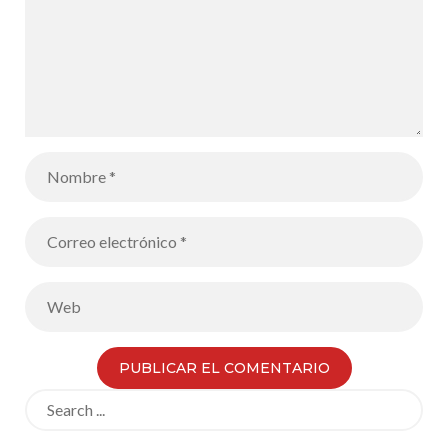
Search
for: