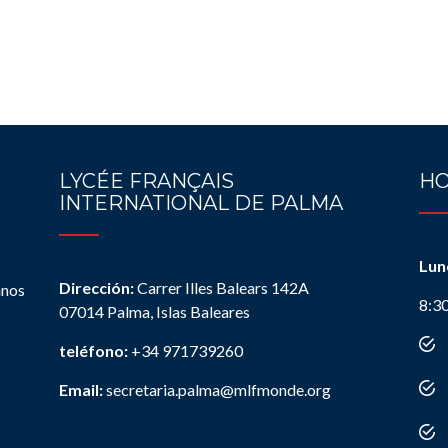
LYCÉE FRANÇAIS
HO
INTERNATIONAL DE PALMA
Lun
Dirección:
Carrer Illes Balears 142A
anos
8:3
07014 Palma, Islas Baleares
teléfono:
+34 971739260
Email:
secretaria.palma@mlfmonde.org