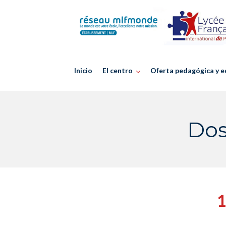
Skip
to
content
Inicio
El centro
Oferta pedagógica y e
Dos
1