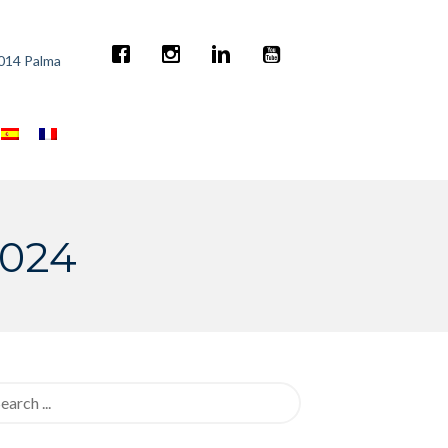
7014 Palma
2024
rch