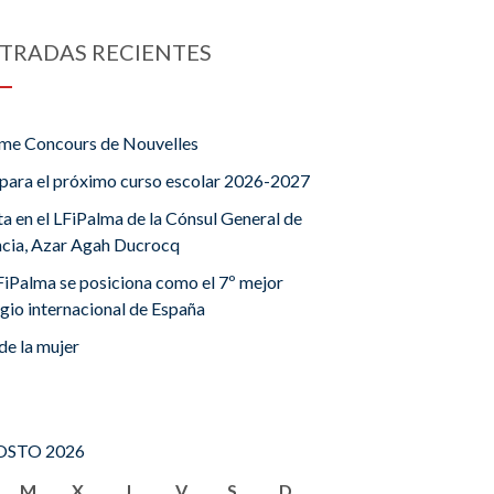
TRADAS RECIENTES
me Concours de Nouvelles
para el próximo curso escolar 2026-2027
ta en el LFiPalma de la Cónsul General de
ncia, Azar Agah Ducrocq
FiPalma se posiciona como el 7º mejor
gio internacional de España
de la mujer
STO 2026
M
X
J
V
S
D