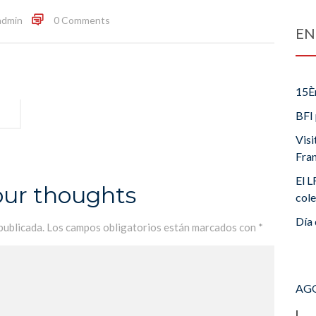
admin
0 Comments
EN
15È
BFI 
Visi
Fra
El L
our thoughts
cole
Día 
publicada.
Los campos obligatorios están marcados con
*
AGO
L