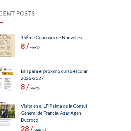
CENT POSTS
15Ème Concours de Nouvelles
8 /
MAYO
BFI para el próximo curso escolar
2026-2027
8 /
MAYO
Visita en el LFiPalma de la Cónsul
General de Francia, Azar Agah
Ducrocq
28 /
MARZO