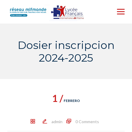
Skip
to
content
Dosier inscripcion
2024-2025
1 /
FEBRERO
admin
0 Comments