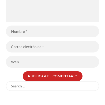
Search
for: