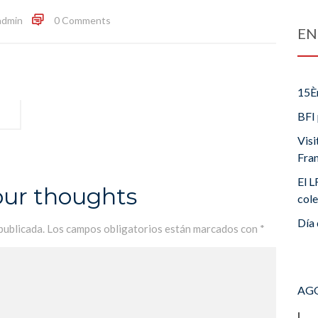
admin
0 Comments
EN
15È
BFI 
Visi
Fra
El L
our thoughts
cole
Día 
publicada.
Los campos obligatorios están marcados con
*
AGO
L