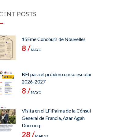
CENT POSTS
15Ème Concours de Nouvelles
8 /
MAYO
BFI para el próximo curso escolar
2026-2027
8 /
MAYO
Visita en el LFiPalma de la Cónsul
General de Francia, Azar Agah
Ducrocq
28 /
MARZO