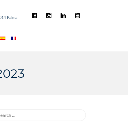
7014 Palma
2023
rch