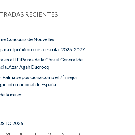
TRADAS RECIENTES
me Concours de Nouvelles
para el próximo curso escolar 2026-2027
ta en el LFiPalma de la Cónsul General de
ncia, Azar Agah Ducrocq
FiPalma se posiciona como el 7º mejor
gio internacional de España
de la mujer
STO 2026
M
X
J
V
S
D