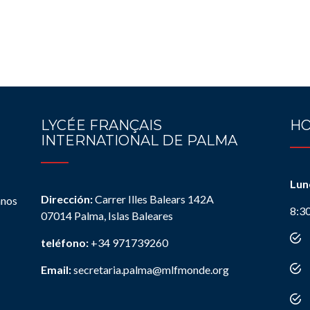
LYCÉE FRANÇAIS
HO
INTERNATIONAL DE PALMA
Lun
Dirección:
Carrer Illes Balears 142A
anos
8:3
07014 Palma, Islas Baleares
teléfono:
+34 971739260
Email:
secretaria.palma@mlfmonde.org