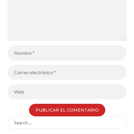
Search
for: