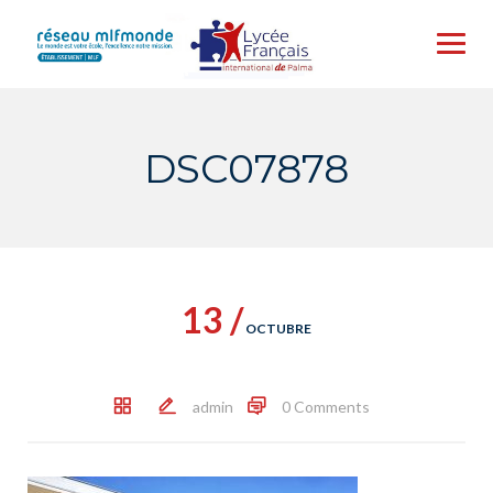
Skip
to
content
DSC07878
13 /
OCTUBRE
admin
0 Comments