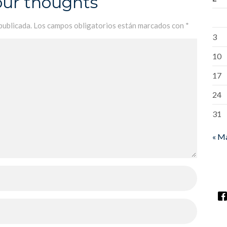
our thoughts
publicada.
Los campos obligatorios están marcados con
*
3
10
17
24
31
« M