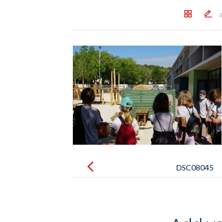
Post
navigation
DSC08045