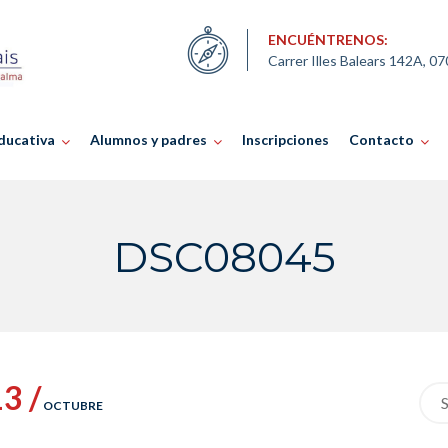
ENCUÉNTRENOS:
Carrer Illes Balears 142A, 0
ducativa
Alumnos y padres
Inscripciones
Contacto
DSC08045
3 /
Sea
OCTUBRE
for: