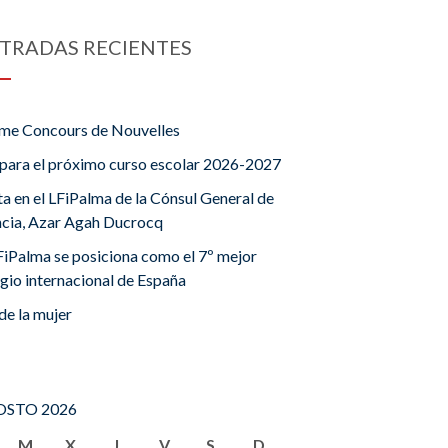
TRADAS RECIENTES
me Concours de Nouvelles
para el próximo curso escolar 2026-2027
ta en el LFiPalma de la Cónsul General de
ncia, Azar Agah Ducrocq
FiPalma se posiciona como el 7º mejor
gio internacional de España
de la mujer
STO 2026
M
X
J
V
S
D