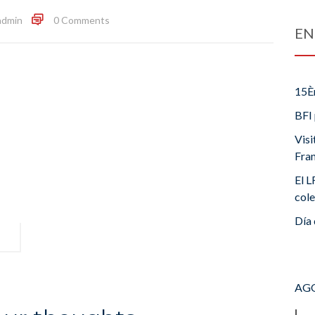
admin
0 Comments
EN
15È
BFI 
Visi
Fra
El L
cole
Día 
AGO
L