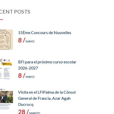
CENT POSTS
15Ème Concours de Nouvelles
8 /
MAYO
BFI para el próximo curso escolar
2026-2027
8 /
MAYO
Visita en el LFiPalma de la Cónsul
General de Francia, Azar Agah
Ducrocq
28 /
MARZO