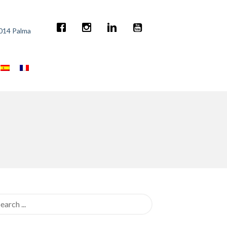
7014 Palma
rch