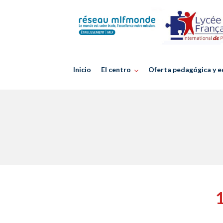
Skip
to
content
Inicio
El centro
Oferta pedagógica y e
1