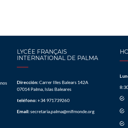
LYCÉE FRANÇAIS
HO
INTERNATIONAL DE PALMA
Lun
Dirección:
Carrer Illes Balears 142A
anos
8:3
07014 Palma, Islas Baleares
teléfono:
+34 971739260
Email:
secretaria.palma@mlfmonde.org