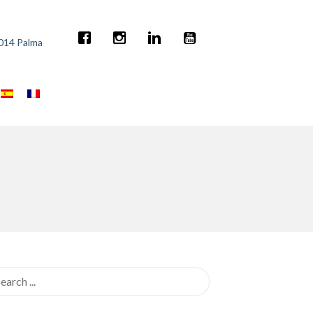
7014 Palma
rch