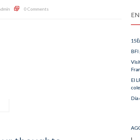
admin
0 Comments
EN
15È
BFI 
Visi
Fra
El L
cole
Día 
AGO
L