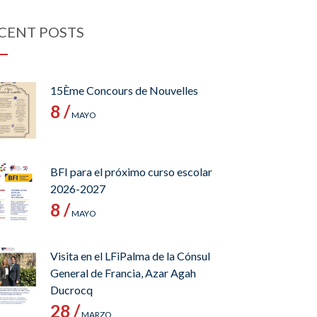
CENT POSTS
15Ème Concours de Nouvelles
8 /
MAYO
BFI para el próximo curso escolar
2026-2027
8 /
MAYO
Visita en el LFiPalma de la Cónsul
General de Francia, Azar Agah
Ducrocq
28 /
MARZO