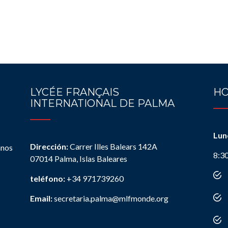
LYCÉE FRANÇAIS
HO
INTERNATIONAL DE PALMA
Lun
Dirección:
Carrer Illes Balears 142A
anos
8:3
07014 Palma, Islas Baleares
teléfono:
+34 971739260
Email:
secretaria.palma@mlfmonde.org