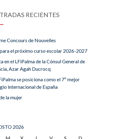
TRADAS RECIENTES
me Concours de Nouvelles
para el próximo curso escolar 2026-2027
ta en el LFiPalma de la Cónsul General de
ncia, Azar Agah Ducrocq
FiPalma se posiciona como el 7º mejor
gio internacional de España
de la mujer
STO 2026
M
X
J
V
S
D