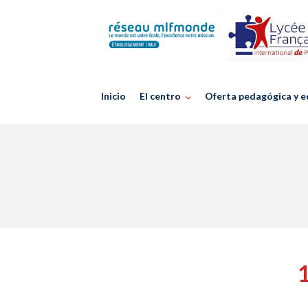
Skip
to
content
Inicio
El centro
Oferta pedagógica y e
1