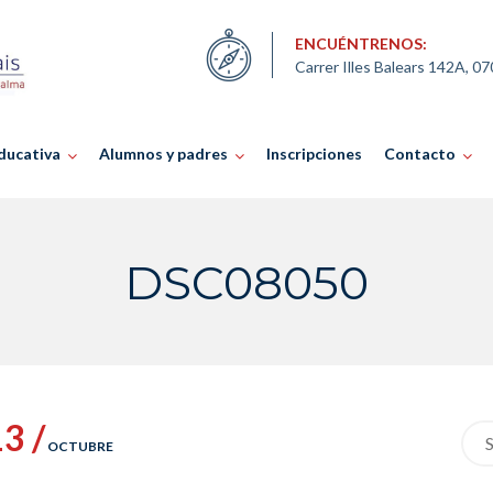
ENCUÉNTRENOS:
Carrer Illes Balears 142A, 0
ducativa
Alumnos y padres
Inscripciones
Contacto
DSC08050
3 /
Sea
OCTUBRE
for: