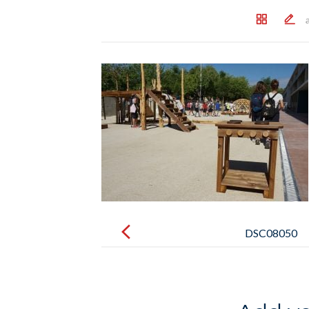
Post
navigation
DSC08050