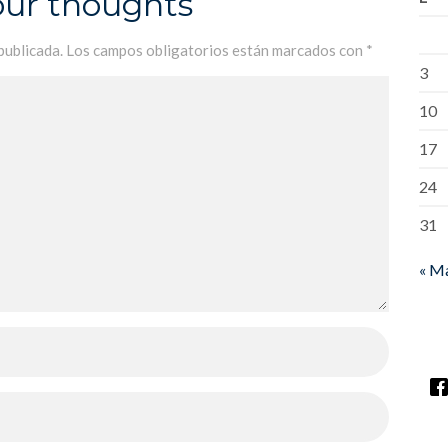
our thoughts
publicada.
Los campos obligatorios están marcados con
*
3
10
17
24
31
« M